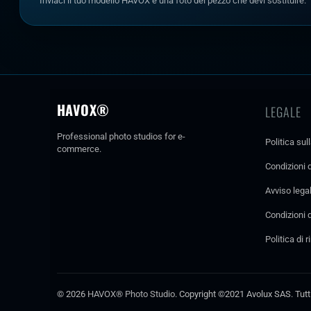
Inviaci il tuo modello HAVOX e una foto del pezzo che devi sostituire.
HAVOX®
LEGALE
Professional photo studios for e-
Politica sul
commerce.
Condizioni d
Avviso lega
Condizioni d
Politica di 
© 2026
HAVOX® Photo Studio
. Copyright ©2021 Avolux SAS. Tutti i