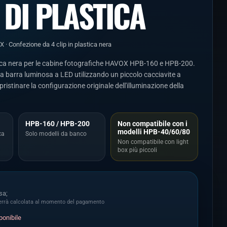
 DI PLASTICA
 · Confezione da 4 clip in plastica nera
stica nera per le cabine fotografiche HAVOX HPB-160 e HPB-200.
lla barra luminosa a LED utilizzando un piccolo cacciavite a
ristinare la configurazione originale dell'illuminazione della
HPB-160 / HPB-200
Non compatibile con i
modelli HPB-40/60/80
ca
Solo modelli da banco
Non compatibile con light
box più piccoli
sa;
verrà calcolata al momento del pagamento
ponibile