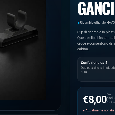
GANCI
●
Ricambio ufficiale HAVOX
Clip di ricambio in pla
Queste clip si fissano a
croce e consentono di rip
cabina.
Confezione da 4
Due paia di clip in plasti
nera
IVA
€8,00
esclu
l'IVA 
● Attualmente non dis